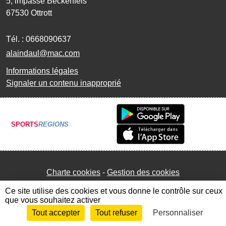
5, impasse Beckenfels
67530
Ottrott
Tél. :
0668090637
alaindaul@mac.com
Informations légales
Signaler un contenu inapproprié
SPORTS
REGIONS
Charte cookies
Gestion des cookies
Ce site utilise des cookies et vous donne le contrôle sur ceux
que vous souhaitez activer
Tout accepter
Tout refuser
Personnaliser
Envie de participer ?
Connexion