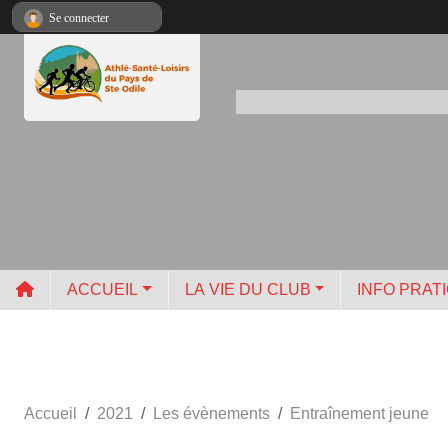
Panneau de gestion des cookies
Se connecter
ACCUEIL
LA VIE DU CLUB
INFO PRAT
Accueil
2021
Les évènements
Entraînement jeune