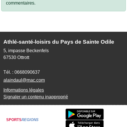
commentaires.
Athlé-santé-loisirs du Pays de Sainte Odile
5, impasse Beckenfels
67530
Ottrott
Tél. :
0668090637
alaindaul@mac.com
Informations légales
Signaler un contenu inapproprié
SPORTS
REGIONS